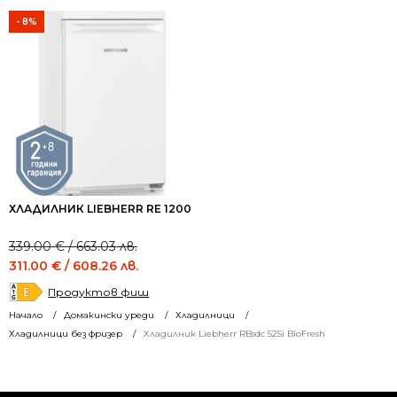
- 8%
ХЛАДИЛНИК LIEBHERR RE 1200
Original
Current
339.00
€
/ 663.03 лв.
price
price
311.00
€
/ 608.26 лв.
was:
is:
Продуктов фиш
339.00 €
311.00 €
Начало
Домакински уреди
Хладилници
/
/
Хладилници без фризер
Хладилник Liebherr RBsdc 525i BioFresh
663.03 лв..
608.26 лв..