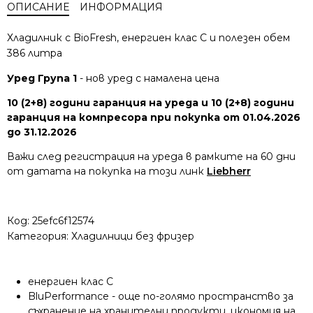
ОПИСАНИЕ
ИНФОРМАЦИЯ
Хладилник с BioFresh, енергиен клас C и полезен обем
386 литра
Уред Група 1
- нов уред с намалена цена
10 (2+8) години гаранция на уреда и 10 (2+8) години
гаранция на компресора при покупка от 01.04.2026
до 31.12.2026
Важи след регистрация на уреда в рамките на 60 дни
от датата на покупка на този линк
Liebherr
Код:
25efc6f12574
Категория:
Хладилници без фризер
енергиен клас C
BluPerformance - oще по-голямо пространство за
съхранение на хранителни продукти, икономия на