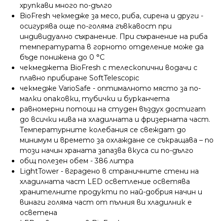
хрупкави много по-дълго
BioFresh чекмедже за месо, риба, сирена и други -
осигурява още по-голяма гъвкавост при
индивидуално съхранение. При съхранение на риба
температурата в горното отделение може да
бъде понижена до 0 °С
чекмеджета BioFresh с телескопични водачи с
плавно прибиране SoftTelescopic
чекмедже VarioSafe - оптималното място за по-
малки опаковки, тубички и бурканчета
равномерни потоци на студен въздух достигат
до всички нива на хладилната и фризерната част.
Температурните колебания се свеждат до
минимум и времето за охлаждане се съкращава – по
този начин храната запазва вкуса си по-дълго
общ полезен обем - 386 литра
LightTower - вградено в страничните стени на
хладилната част LED осветление осветява
хранителните продукти по най-добрия начин и
винаги голяма част от пълния ви хладилник е
осветена