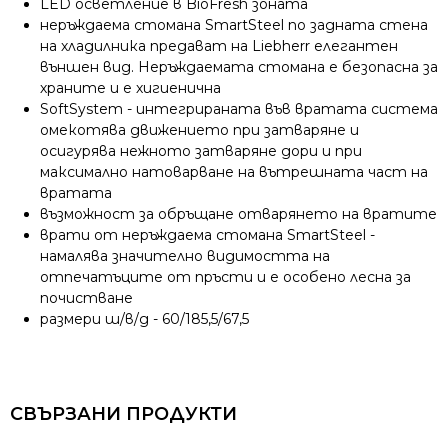
LED осветление в BioFresh зоната
неръждаема стомана SmartSteel по задната стена
на хладилника предават на Liebherr елегантен
външен вид. Неръждаемата стомана е безопасна за
храните и е хигиенична
SoftSystem - интегрираната във вратата система
омекотява движението при затваряне и
осигурява нежното затваряне дори и при
максимално натоварване на вътрешната част на
вратата
възможност за обръщане отварянето на вратите
врати от неръждаема стомана SmartSteel -
намалява значително видимостта на
отпечатъците от пръсти и е особено лесна за
почистване
размери ш/в/д - 60/185,5/67,5
СВЪРЗАНИ ПРОДУКТИ