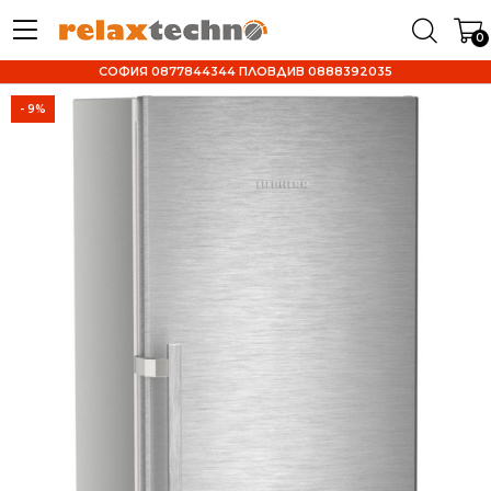
0
СОФИЯ 0877844344 ПЛОВДИВ 0888392035
- 9%