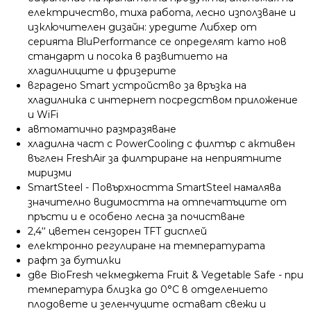
електричество, тиха работа, лесно използване и
изключителен дизайн: уредите Либхер от
серията BluPerformance се определят като нов
стандарт и посока в развитието на
хладилниците и фризерите
вградено Smart устройство за връзка на
хладилника с интернет посредством приложение
и WiFi
автоматично размразяване
хладилна част с PowerCooling с филтър с активен
въглен FreshAir за филтриране на неприятните
миризми
SmartSteel - Повърхността SmartSteel намалява
значително видимостта на отпечатъците от
пръсти и е особено лесна за почистване
2,4‘‘ цветен сензорен TFT дисплей
електронно регулиране на температурата
рафт за бутилки
две BioFresh чекмеджета Fruit & Vegetable Safe - при
температура близка до 0°C в отделението
плодовете и зеленчуците остават свежи и