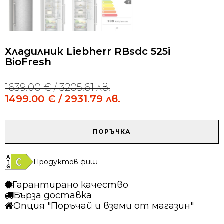
Хладилник Liebherr RBsdc 525i
BioFresh
1639.00
€
/ 3205.61 лв.
Original
Current
price
price
1499.00
€
/ 2931.79 лв.
was:
is:
1639.00 €
1499.00 €
/
/
количество
ПОРЪЧКА
3205.61 лв..
2931.79 лв..
за
Хладилник
Liebherr
Продуктов фиш
RBsdc
525i
Гарантирано качество
BioFresh
Бърза доставка
Опция "Поръчай и вземи от магазин"