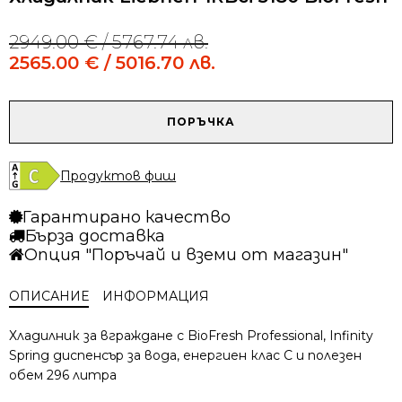
2949.00
€
/ 5767.74 лв.
Original
Current
price
price
2565.00
€
/ 5016.70 лв.
was:
is:
2949.00 €
2565.00 €
/
/
количество
ПОРЪЧКА
5767.74 лв..
5016.70 лв..
за
Хладилник
Liebherr
Продуктов фиш
IRBci
5180
Гарантирано качество
BioFresh
Бърза доставка
Опция "Поръчай и вземи от магазин"
ОПИСАНИЕ
ИНФОРМАЦИЯ
Хладилник за вграждане с BioFresh Professional, Infinity
Spring диспенсър за вода, енергиен клас C и полезен
обем 296 литра