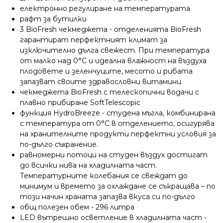
електронно регулиране на температурата
рафт за бутилки
3 BioFresh чекмеджета - oтделенията BioFresh
гарантират перфектният климат за
изключително дълга свежест. При температура
от малко над 0°C и идеална влажност на въздуха
плодовете и зеленчуците, месото и рибата
запазват своите здравословни витамини.
чекмеджета BioFresh с телескопични водачи с
плавно прибиране SoftTelescopic
функция HydroBreeze - студена мъгла, комбинирана
с температура от 0°C в отделението, осигурява
на хранителните продукти перфектни условия за
по-дълго съхранение.
равномерни потоци на студен въздух достигат
до всички нива на хладилната част.
Температурните колебания се свеждат до
минимум и времето за охлаждане се съкращава – по
този начин храната запазва вкуса си по-дълго
общ полезен обем - 296 литра
LED вътрешно осветление в хладилната част -