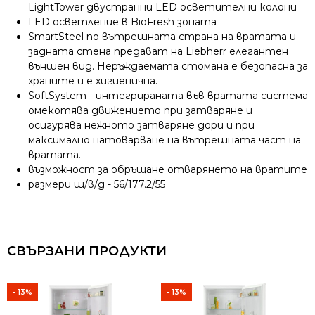
LightTower двустранни LED осветителни колони
LED осветление в BioFresh зоната
SmartSteel по вътрешната страна на вратата и
задната стена предават на Liebherr елегантен
външен вид. Неръждаемата стомана е безопасна за
храните и е хигиенична.
SoftSystem - интегрираната във вратата система
омекотява движението при затваряне и
осигурява нежното затваряне дори и при
максимално натоварване на вътрешната част на
вратата.
възможност за обръщане отварянето на вратите
размери ш/в/д - 56/177.2/55
СВЪРЗАНИ ПРОДУКТИ
- 13%
- 13%