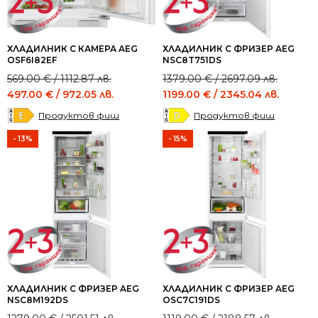
ХЛАДИЛНИК С КАМЕРА AEG
ХЛАДИЛНИК С ФРИЗЕР AEG
OSF6I82EF
NSC8T751DS
Original
Current
Original
Current
569.00
€
/ 1112.87 лв.
1379.00
€
/ 2697.09 лв.
price
price
price
price
497.00
€
/ 972.05 лв.
1199.00
€
/ 2345.04 лв.
was:
is:
was:
is:
Продуктов фиш
Продуктов фиш
569.00 €
497.00 €
1379.00 €
1199.00 €
/
/
/
/
- 13%
- 15%
1112.87 лв..
972.05 лв..
2697.09 лв..
2345.04 лв..
ХЛАДИЛНИК С ФРИЗЕР AEG
ХЛАДИЛНИК С ФРИЗЕР AEG
NSC8M192DS
OSC7C191DS