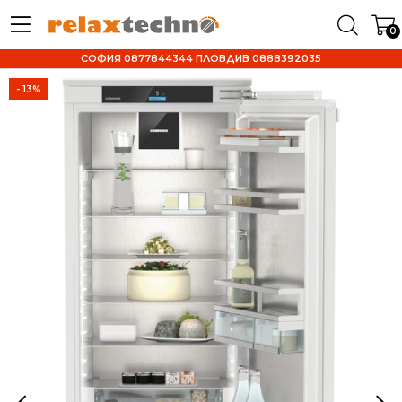
0
СОФИЯ 0877844344 ПЛОВДИВ 0888392035
- 13%