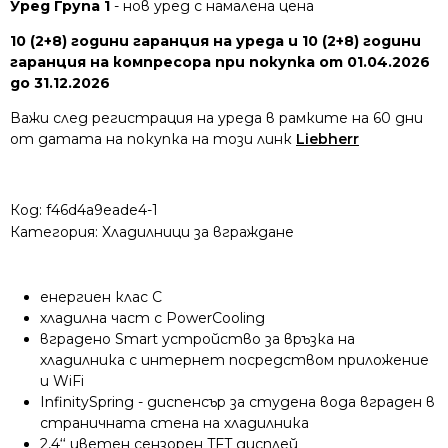
Уред Група 1
- нов уред с намалена цена
10 (2+8) години гаранция на уреда и 10 (2+8) години
гаранция на компресора при покупка от 01.04.2026
до 31.12.2026
Важи след регистрация на уреда в рамките на 60 дни
от датата на покупка на този линк
Liebherr
Код:
f46d4a9eade4-1
Категория:
Хладилници за вграждане
енергиен клас C
хладилна част с PowerCooling
вградено Smart устройство за връзка на
хладилника с интернет посредством приложение
и WiFi
InfinitySpring - диспенсър за студена вода вграден в
страничната стена на хладилника
2,4‘‘ цветен сензорен TFT дисплей