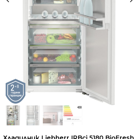
Хладилник Liebherr IRBci 5180 BioFresh