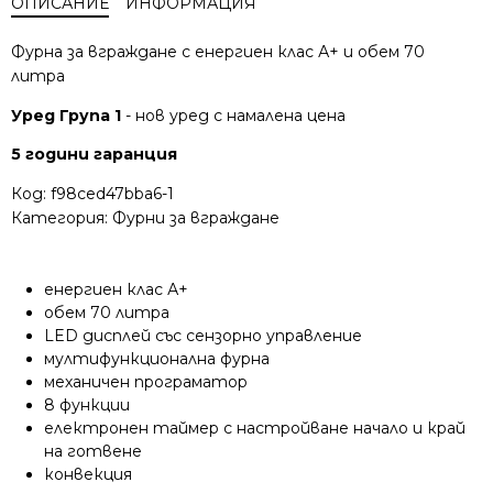
ОПИСАНИЕ
ИНФОРМАЦИЯ
Фурна за вграждане с енергиен клас А+ и обем 70
литра
Уред Група 1
- нов уред с намалена цена
5 години гаранция
Код:
f98ced47bba6-1
Категория:
Фурни за вграждане
енергиен клас А+
обем 70 литра
LED дисплей със сензорно управление
мултифункционална фурна
механичен програматор
8 функции
електронен таймер с настройване начало и край
на готвене
конвекция