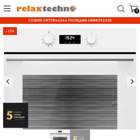
0
СОФИЯ 0877844344 ПЛОВДИВ 0888392035
- 12%