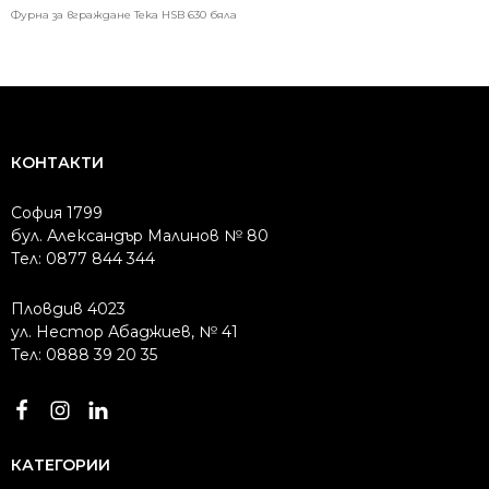
1073.75 лв..
925.11 лв..
1073.75 лв..
925.11 лв..
Фурна за вграждане Teka HSB 630 бяла
КОНТАКТИ
София 1799
бул. Александър Малинов № 80
Тел: 0877 844 344
Пловдив 4023
ул. Нестор Абаджиев, № 41
Тел: 0888 39 20 35
КАТЕГОРИИ