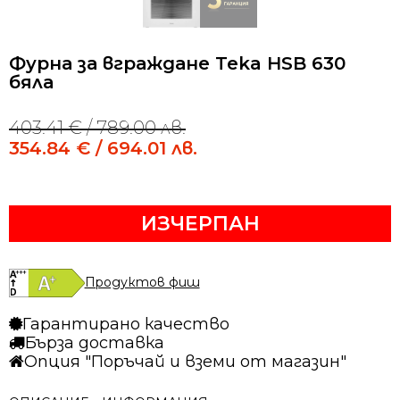
Фурна за вграждане Teka HSB 630
бяла
403.41
€
/ 789.00 лв.
Original
Current
price
price
354.84
€
/ 694.01 лв.
was:
is:
403.41 €
354.84 €
/
/
ИЗЧЕРПАН
789.00 лв..
694.01 лв..
Продуктов фиш
Гарантирано качество
Бърза доставка
Опция "Поръчай и вземи от магазин"