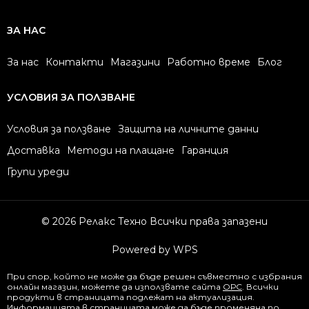
ЗА НАС
За нас
Контакти
Магазини
Работно време
Блог
УСЛОВИЯ ЗА ПОЛЗВАНЕ
Условия за ползване
Защита на личните данни
Доставка
Методи на плащане
Гаранция
Групи уреди
© 2026 Релакс Техно Всички права запазени
Powered by WPS
При спор, който не може да бъде решен съвместно с избрания
онлайн магазин, можете да използвате сайта
ОРС
. Всички
продукти в страницата подлежат на актуализация.
Информацията в страницата може да бъде променяна по