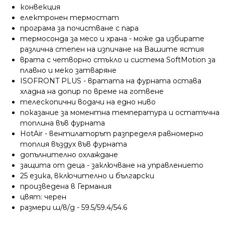
конвекция
електронен термостат
програма за почистване с пара
термосонда за месо и храна - може да избирате
различна степен на изпичане на Вашите ястия
врата с четворно стъкло и система SoftMotion за
плавно и меко затваряне
ISOFRONT PLUS - вратата на фурната остава
хладна на допир по време на готвене
телескопични водачи на едно ниво
показание за моментна температура и остатъчна
топлина във фурната
HotAir - вентилаторът разпределя равномерно
топлия въздух във фурната
допълнително охлаждане
защита от деца - заключване на управлението
25 езика, включително и български
произведена в Германия
цвят: черен
размери ш/в/д - 59.5/59.4/54.6