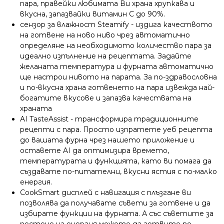
пара, правейки любимата Ви храна хрупкава и
вкусна, запазвайки витамин С до 90%.
сензор за влажност Steamify - издига качеството
на готвене на ново ниво чрез автоматично
определяне на необходимото количество пара за
идеално изпълнение на рецептата. Задайте
желаната температура и фурната автоматично
ще настрои нивото на парата. За по-здравословна
и по-вкусна храна готвенето на пара извежда най-
богатите вкусове и запазва качествата на
храната
AI TasteAssist - трансформира традиционните
рецепти с пара. Просто изпратете уеб рецепта
до вашата фурна чрез нашето приложение и
оставете AI да оптимизира времето,
температурата и функцията, като ви помага да
създавате по-питателни, вкусни ястия с по-малко
енергия.
CookSmart дисплей с навигация с плъзгане ви
позволява да получавате съвети за готвене и да
избирате функции на фурната. А със съветите за