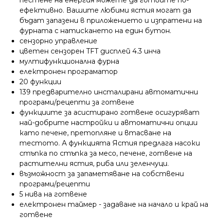
пестене на енергия можете да готвите по-
ефективно. Вашите любими ястия могат да
бъдат запазени в приложението и изпратени на
фурната с натискането на един бутон.​
сензорно управление
цветен сензорен TFT дисплей 4.3 инча
мултифункционална фурна
електронен програматор
20 функции
139 предварително инсталирани автоматични
програми/рецепти за готвене
функциите за асистирано готвене осигуряват
най-добрите настройки и автоматични опции
като печене, претопляне и втасване на
тестото. А функцията Ястия предлага насоки
стъпка по стъпка за месо, печене, готвене на
растителни ястия, риба или зеленчуци.
възможност за запаметяване на собствени
програми/рецепти
5 нива на готвене
електронен таймер - задаване на начало и край на
готвене