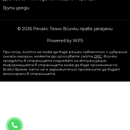
Групи уреди
© 2026 Релакс Техно Всички права запазени
Powered by WPS
При спор, който не може да бъде решен съвместно с избрания
онлайн магазин, можете да използвате сайта
ОРС
. Всички
продукти в страницата подлежат на актуализация.
Информацията в страницата може да бъде променяна по
всяко време, като не е задължително промените да бъдат
анонсирани в страницата.
0877844344