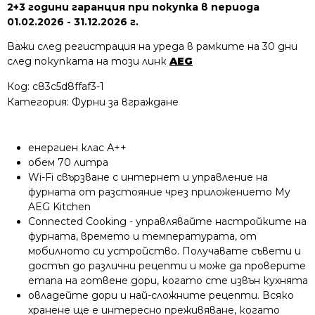
2+3 години гаранция при покупка в периода
01.02.2026 - 31.12.2026 г.
Важи след регистрация на уреда в рамките на 30 дни
след покупката на този линк
AEG
Код:
c83c5d8ffaf3-1
Категория:
Фурни за вграждане
енергиен клас А++
обем 70 литра
Wi-Fi свързване с интернет и управление на
фурната от разстояние чрез приложението My
AEG Kitchen
Connected Cooking - управлявайте настройките на
фурната, времето и температурата, от
мобилното си устройство. Получавате съвети и
достъп до различни рецепти и може да проверите
етапа на готвене дори, когато сте извън кухнята
овладейте дори и най-сложните рецепти. Всяко
хранене ще е интересно преживяване, когато