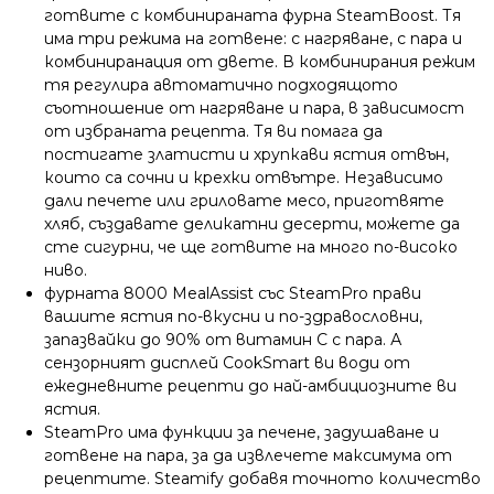
готвите с комбинираната фурна SteamBoost. Тя
има три режима на готвене: с нагряване, с пара и
комбиниранация от двете. В комбинирания режим
тя регулира автоматично подходящото
съотношение от нагряване и пара, в зависимост
от избраната рецепта. Тя ви помага да
постигате златисти и хрупкави ястия отвън,
които са сочни и крехки отвътре. Независимо
дали печете или гриловате месо, приготвяте
хляб, създавате деликатни десерти, можете да
сте сигурни, че ще готвите на много по-високо
ниво.
фурната 8000 MealAssist със SteamPro прави
вашите ястия по-вкусни и по-здравословни,
запазвайки до 90% от витамин С с пара. А
сензорният дисплей CookSmart ви води от
ежедневните рецепти до най-амбициозните ви
ястия.
SteamPro има функции за печене, задушаване и
готвене на пара, за да извлечете максимума от
рецептите. Steamify добавя точното количество