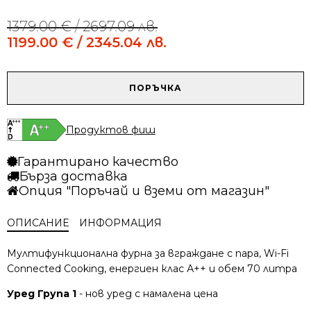
1379.00
€
/ 2697.09 лв.
Original
Current
price
price
1199.00
€
/ 2345.04 лв.
was:
is:
1379.00 €
1199.00 €
/
/
количество
ПОРЪЧКА
2697.09 лв..
2345.04 лв..
за
Фурна
с
Продуктов фиш
пара
за
Гарантирано качество
вграждане
Бърза доставка
AEG
Опция "Поръчай и вземи от магазин"
TB8SB73ZAB
ОПИСАНИЕ
ИНФОРМАЦИЯ
Мултифункционална фурна за вграждане с пара, Wi-Fi
Connected Cooking, енергиен клас А++ и обем 70 литра
Уред Група 1
- нов уред с намалена цена