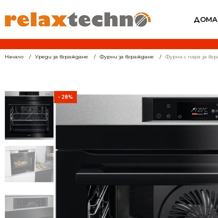
ДОМА
Начало
Уреди за вграждане
Фурни за вграждане
Фурна с пара за в
- 28%