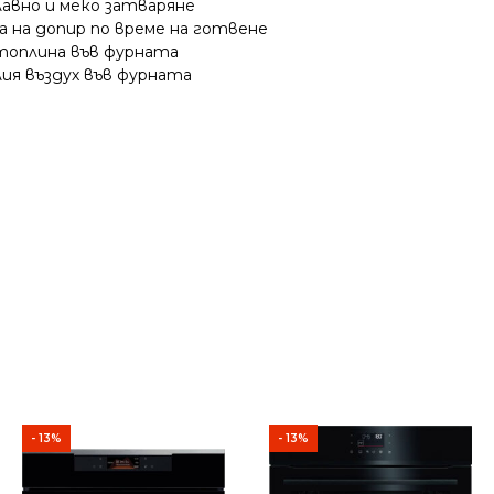
лавно и меко затваряне
 на допир по време на готвене
топлина във фурната
ия въздух във фурната
- 13%
- 13%