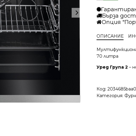
Гарантира
Бърза дост
Опция "Пор
ОПИСАНИЕ
ИН
Мултифункционал
70 литра
Уред Група 2
– н
Код:
2034685baa0
Категория:
Фурн