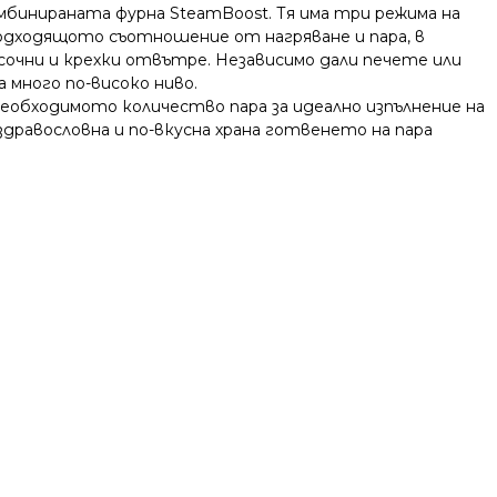
бинираната фурна SteamBoost. Тя има три режима на
подходящото съотношение от нагряване и пара, в
сочни и крехки отвътре. Независимо дали печете или
 много по-високо ниво.
необходимото количество пара за идеално изпълнение на
равословна и по-вкусна храна готвенето на пара