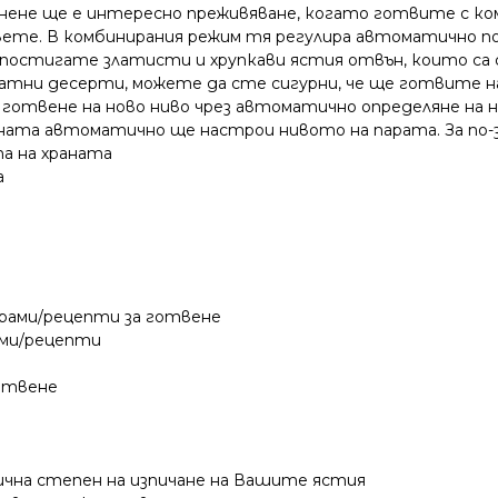
нене ще е интересно преживяване, когато готвите с ком
 двете. В комбинирания режим тя регулира автоматично 
 постигате златисти и хрупкави ястия отвън, които са 
атни десерти, можете да сте сигурни, че ще готвите на
а готвене на ново ниво чрез автоматично определяне на 
та автоматично ще настрои нивото на парата. За по-зд
а на храната
а
рами/рецепти за готвене
ами/рецепти
готвене
лична степен на изпичане на Вашите ястия