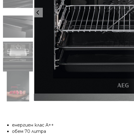
енергиен клас А++
обем 70 литра