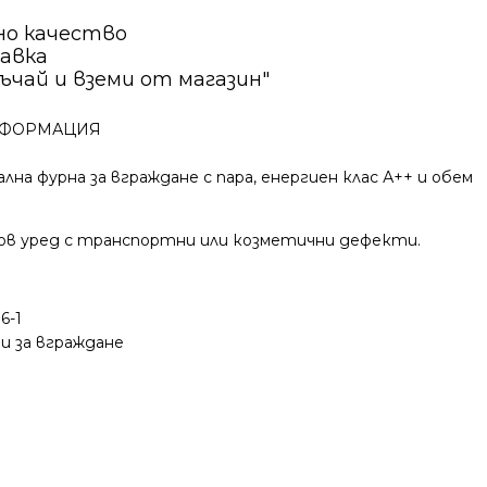
но качество
авка
ъчай и вземи от магазин"
ФОРМАЦИЯ
на фурна за вграждане с пара, енергиен клас А++ и обем
ов уред с транспортни или козметични дефекти.
6-1
и за вграждане