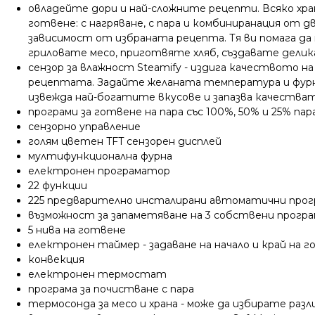
овладейте дори и най-сложните рецепти. Всяко хра
готвене: с нагряване, с пара и комбиниранация от
зависимост от избраната рецепта. Тя ви помага да
гриловате месо, приготвяте хляб, създавате делик
сензор за влажност Steamify - издига качеството н
рецептата. Задайте желаната температура и фурна
извежда най-богатите вкусове и запазва качестват
програми за готвене на пара със 100%, 50% и 25% пар
сензорно управление
голям цветен TFT сензорен дисплей
мултифункционална фурна
електронен програматор
22 функции
225 предварително инсталирани автоматични прог
възможност за запаметяване на 3 собствени прогр
5 нива на готвене
електронен таймер - задаване на начало и край на 
конвекция
електронен термостат
програма за почистване с пара
термосонда за месо и храна - може да избирате раз