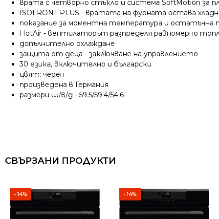
врата с четворно стъкло и система SoftMotion за п
ISOFRONT PLUS - вратата на фурната остава хладна
показание за моментна температура и остатъчна 
HotAir - вентилаторът разпределя равномерно топл
допълнително охлаждане
защита от деца - заключване на управлението
30 езика, включително и български
цвят: черен
произведена в Германия
размери ш/в/д - 59.5/59.4/54.6
СВЪРЗАНИ ПРОДУКТИ
- 14%
- 14%