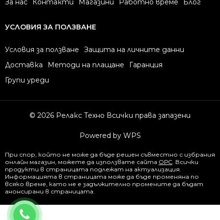
За нас
Контакти
Магазини
Работно време
Блог
УСЛОВИЯ ЗА ПОЛЗВАНЕ
Условия за ползване
Защита на личните данни
Доставка
Методи на плащане
Гаранция
Групи уреди
© 2026 Релакс Техно Всички права запазени
Powered by WPS
При спор, който не може да бъде решен съвместно с избрания
онлайн магазин, можете да използвате сайта
ОРС
. Всички
продукти в страницата подлежат на актуализация.
Информацията в страницата може да бъде променяна по
всяко време, като не е задължително промените да бъдат
анонсирани в страницата.
0877844344