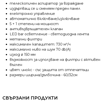
телескопичен аспиратор за вграждане
издърпващ се и сменяем преден панел
електронно управление
автоматично включване/изключване
5 + 1 степени на мощност
антивъзвръщателен клапан
LED bar осветление - светодиодна лента
метални филтри
максимален капацитет: 730 м³/ч
максимално ниво на шум 70 db(A)
изход ø 150 мм
възможност за използване на филтри с активен
въглен
цвят: инокс - със защита от отпечатъци
размери ширина/дълбочина - 60/32см
СВЪРЗАНИ ПРОДУКТИ