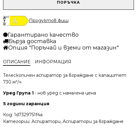
/
/
количество
ПОРЪЧКА
545.68 лв..
475.27 лв..
за
Аспиратор
Teka
Продуктов фиш
CNL
6815
Гарантирано качество
Plus
Бърза доставка
Опция "Поръчай и вземи от магазин"
ОПИСАНИЕ
ИНФОРМАЦИЯ
Телескопичен аспиратор за вграждане с капацитет
730 м³/ч
Уред Група 1
- нов уред с намалена цена
5 години гаранция
Код:
1d7329751f4a
Категории:
Аспиратори
,
Аспиратори за вграждане