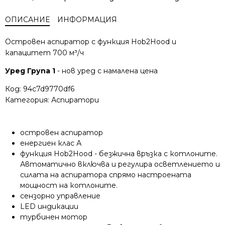
ОПИСАНИЕ
ИНФОРМАЦИЯ
Островен аспиратор с функция Hob2Hood и
капацитет 700 м³/ч
Уред Група 1
- нов уред с намалена цена
Код:
94c7d9770df6
Категория:
Аспиратори
островен аспиратор
енергиен клас А
функция Hob2Hood - безжична връзка с котлоните.
Автоматично включва и регулира осветлението и
силата на аспиратора спрямо настроената
мощност на котлоните.
сензорно управление
LED индикации
турбинен мотор