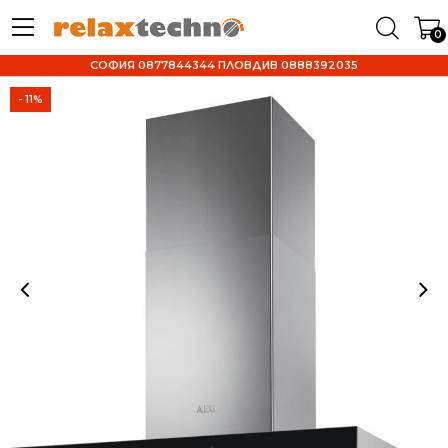
0
СОФИЯ 0877844344 ПЛОВДИВ 0888392035
- 11%