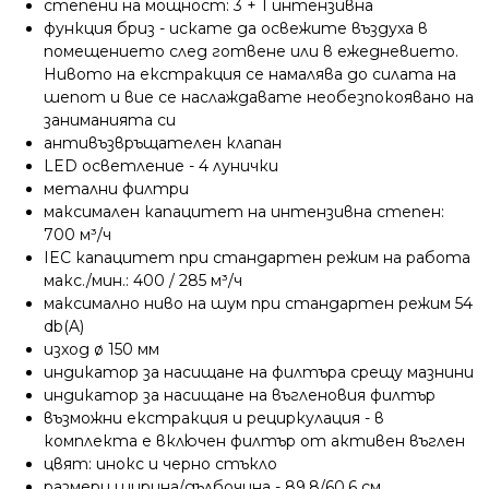
степени на мощност: 3 + 1 интензивна
функция бриз - искате да освежите въздуха в
помещението след готвене или в ежедневието.
Нивото на екстракция се намалява до силата на
шепот и вие се наслаждавате необезпокоявано на
заниманията си
антивъзвръщателен клапан
LED осветление - 4 лунички
метални филтри
максимален капацитет на интензивна степен:
700 м³/ч
IEC капацитет при стандартен режим на работа
макс./мин.: 400 / 285 м³/ч
максимално ниво на шум при стандартен режим 54
db(A)
изход ø 150 мм
индикатор за насищане на филтъра срещу мазнини
индикатор за насищане на въгленовия филтър
възможни екстракция и рециркулация - в
комплекта е включен филтър от активен въглен
цвят: инокс и черно стъкло
размери ширина/дълбочина - 89.8/60.6 см