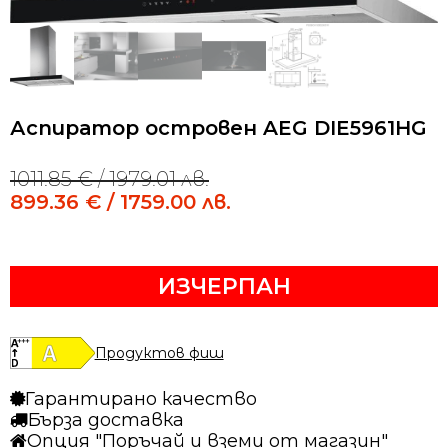
Аспиратор островен AEG DIE5961HG
1011.85
€
/ 1979.01 лв.
Original
Current
price
price
899.36
€
/ 1759.00 лв.
was:
is:
1011.85 €
899.36 €
/
/
ИЗЧЕРПАН
1979.01 лв..
1759.00 лв..
Продуктов фиш
Гарантирано качество
Бърза доставка
Опция "Поръчай и вземи от магазин"