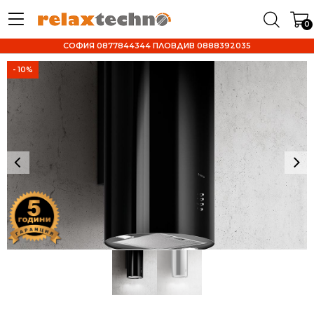
0
СОФИЯ 0877844344 ПЛОВДИВ 0888392035
- 10%