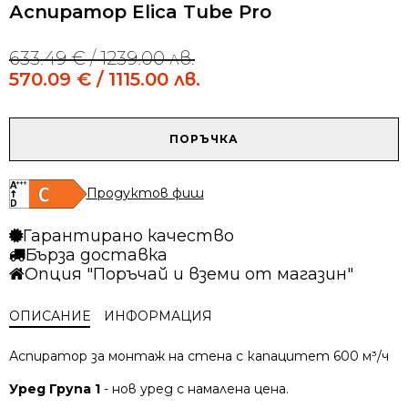
Аспиратор Elica Tube Pro
633.49
€
/ 1239.00 лв.
Original
Current
price
price
570.09
€
/ 1115.00 лв.
was:
is:
633.49 €
570.09 €
/
/
количество
ПОРЪЧКА
1239.00 лв..
1115.00 лв..
за
Аспиратор
Elica
Продуктов фиш
Tube
Pro
Гарантирано качество
Бърза доставка
Опция "Поръчай и вземи от магазин"
ОПИСАНИЕ
ИНФОРМАЦИЯ
Аспиратор за монтаж на стена с капацитет 600 м³/ч
Уред Група 1
- нов уред с намалена цена.