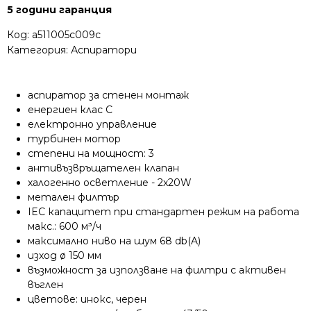
5 години гаранция
Код:
a511005c009c
Категория:
Аспиратори
аспиратор за стенен монтаж
енергиен клас C
електронно управление
турбинен мотор
степени на мощност: 3
антивъзвръщателен клапан
халогенно осветление - 2х20W
метален филтър
IEC капацитет при стандартен режим на работа
макс.: 600 м³/ч
максимално ниво на шум 68 db(A)
изход ø 150 мм
възможност за използване на филтри с активен
въглен
цветове: инокс, черен