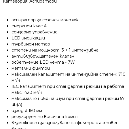
Категория:
Аспиратори
аспиратор за стенен монтаж
енергиен клас А
сензорно управление
LED индикации
турбинен мотор
степени на мощност: 3 + 1 интензивна
антивъзвръщателен клапан
осветление LED лента - 7W
метални филтри
максимален капацитет на интензивна степен: 710
м³/ч
IEC капацитет при стандартен режим на работа
макс.: 420 м³/ч
максимално ниво на шум при стандартен режим 57
db(A)
изход ø 150 мм
регулируем по височина комин
възможност за използване на филтри с активен
въглен