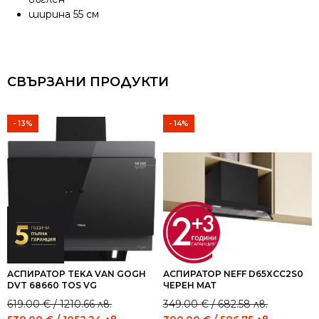
ширина 55 см
СВЪРЗАНИ ПРОДУКТИ
- 13%
- 14%
АСПИРАТОР TEKA VAN GOGH
АСПИРАТОР NEFF D65XCC2S0
DVT 68660 TOS VG
ЧЕРЕН МАТ
Original
Current
Original
Current
619.00
€
/ 1210.66 лв.
349.00
€
/ 682.58 лв.
price
price
price
price