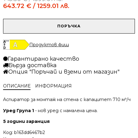
price
price
643.72
€
/ 1259.01 лв.
was:
is:
715.30 €
643.72 €
/
/
количество
ПОРЪЧКА
1399.01 лв..
1259.01 лв..
за
Аспиратор
Elica
Продуктов фиш
Plat
55
Гарантирано качество
черен
Бърза доставка
Опция "Поръчай и вземи от магазин"
ОПИСАНИЕ
ИНФОРМАЦИЯ
Aспиратор за монтаж на стена с капацитет 710 м³/ч
Уред Група 1
- нов уред с намалена цена.
5 години гаранция
Код:
b163dd6467b2