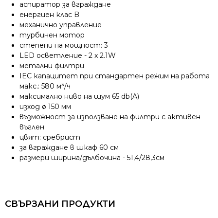
аспиратор за вграждане
енергиен клас B
механично управление
турбинен мотор
степени на мощност: 3
LED осветление - 2 x 2.1W
метални филтри
IEC капацитет при стандартен режим на работа
макс.: 580 м³/ч
максимално ниво на шум 65 db(A)
изход ø 150 мм
възможност за използване на филтри с активен
въглен
цвят: сребрист
за вграждане в шкаф 60 см
размери ширина/дълбочина - 51,4/28,3см
СВЪРЗАНИ ПРОДУКТИ