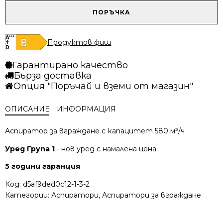
/
/
количество
ПОРЪЧКА
500.69 лв..
455.71 лв..
за
Аспиратор
Elica
Продуктов фиш
Fold
GR
Гарантирано качество
52
Бърза доставка
Опция "Поръчай и вземи от магазин"
ОПИСАНИЕ
ИНФОРМАЦИЯ
Aспиратор за вграждане с капацитет 580 м³/ч
Уред Група 1
- нов уред с намалена цена.
5 години гаранция
Код:
d5af9ded0c12-1-3-2
Категории:
Аспиратори
,
Аспиратори за вграждане