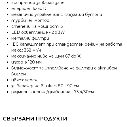
аспиратор за вграждане
енергиен клас D
механично управление с плъзгащи бутони
турбинен мотор
степени на мощност: 3
LED осветление - 2 x 3W
метални филтри
IEC капацитет при стандартен режим на работа
макс.: 368 м³/ч
максимално ниво на шум 67 db(A)
изход ø 120 мм
възможност за използване на филтри с активен
въглен
цвят: черен
за вграждане в шкаф 80 - 90 см
размери ширина/дълбочина - 73,4/30см
СВЪРЗАНИ ПРОДУКТИ