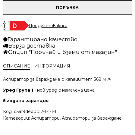
/
/
количество
ПОРЪЧКА
309.02 лв..
281.64 лв..
за
Аспиратор
Elica
Продуктов фиш
Era
C
Гарантирано качество
BL
Бърза доставка
72
Опция "Поръчай и вземи от магазин"
ОПИСАНИЕ
ИНФОРМАЦИЯ
Aспиратор за вграждане с капацитет 368 м³/ч
Уред Група 1
- нов уред с намалена цена.
5 години гаранция
Код:
d5af9ded0c12-1-1-1-1
Категории:
Аспиратори
,
Аспиратори за вграждане