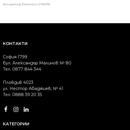
4398.66 лв..
3759.11 лв..
Аспиратор Electrolux LFV629K
КОНТАКТИ
София 1799
бул. Александър Малинов № 80
Тел: 0877 844 344
Пловдив 4023
ул. Нестор Абаджиев, № 41
Тел: 0888 39 20 35
КАТЕГОРИИ