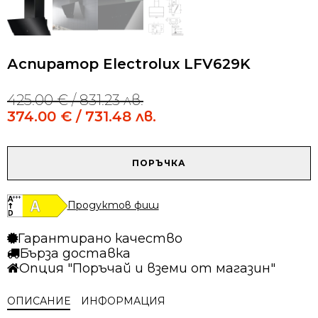
Аспиратор Electrolux LFV629K
425.00
€
/ 831.23 лв.
Original
Current
price
price
374.00
€
/ 731.48 лв.
was:
is:
425.00 €
374.00 €
/
/
количество
ПОРЪЧКА
831.23 лв..
731.48 лв..
за
Аспиратор
Electrolux
Продуктов фиш
LFV629K
Гарантирано качество
Бърза доставка
Опция "Поръчай и вземи от магазин"
ОПИСАНИЕ
ИНФОРМАЦИЯ