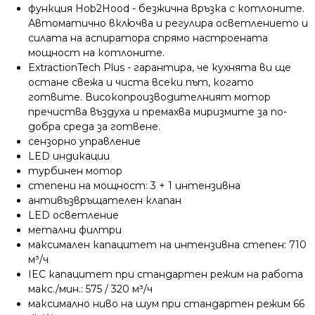
функция Hob2Hood - безжична връзка с котлоните.
Автоматично включва и регулира осветлението и
силата на аспиратора спрямо настроената
мощност на котлоните.
ExtractionTech Plus - гарантира, че кухнята ви ще
остане свежа и чиста всеки път, когато
готвите.
Високопроизводителният мотор
пречиства въздуха и премахва миризмите за по-
добра среда за готвене.
сензорно управление
LED индикации
турбинен мотор
степени на мощност: 3 + 1 интензивна
антивъзвръщателен клапан
LED осветление
метални филтри
максимален капацитет на интензивна степен: 710
м³/ч
IEC капацитет при стандартен режим на работа
макс./мин.: 575 / 320 м³/ч
максимално ниво на шум при стандартен режим 66