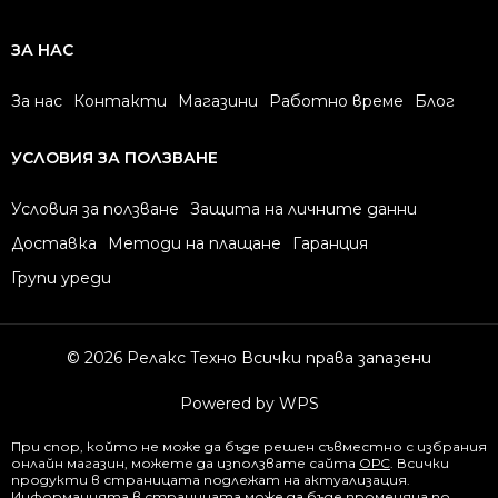
ЗА НАС
За нас
Контакти
Магазини
Работно време
Блог
УСЛОВИЯ ЗА ПОЛЗВАНЕ
Условия за ползване
Защита на личните данни
Доставка
Методи на плащане
Гаранция
Групи уреди
© 2026 Релакс Техно Всички права запазени
Powered by WPS
При спор, който не може да бъде решен съвместно с избрания
онлайн магазин, можете да използвате сайта
ОРС
. Всички
продукти в страницата подлежат на актуализация.
Информацията в страницата може да бъде променяна по