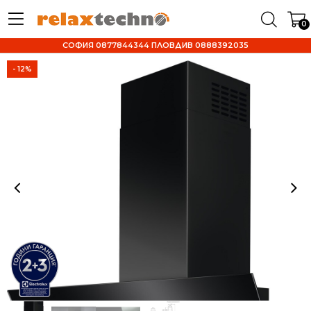
0
СОФИЯ 0877844344 ПЛОВДИВ 0888392035
- 12%