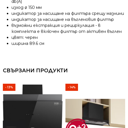
db(A)
изход ø 150 мм
индикатор за насищане на филтъра срещу мазнини
индикатор за насищане на въгленовия филтър
възможни екстракция и рециркулация - в
комплекта е включен филтър от активен въглен
цвят: черен
ширина 89.6 см
СВЪРЗАНИ ПРОДУКТИ
- 13%
- 14%