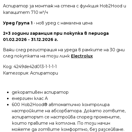
Аспиратор за монтаж на стена с функция Hob2Hood и
капацитет 710 м³/ч
Уред Група 1
- нов уред с намалена цена
2+3 години гаранция при покупка в периода
01.02.2026 - 31.12.2026 г.
Важи след регистрация на уреда в рамките на 30 дни
след покупката на този линк
Electrolux
Код:
4249de42d013-1-1-1-1
Категория:
Аспиратори
декоративен аспиратор
енергиен клас А
600 Hob2Hood® автоматично контролира
настройките на абсорбатора.
Докато готвите,
аспираторът се настройва според промените,
които правите на котлона.
По този начин
можете да готвите комфортно, без разсейване.