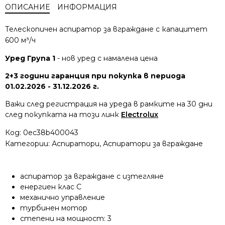
ОПИСАНИЕ
ИНФОРМАЦИЯ
Телескопичен аспиратор за вграждане с капацитет
600 м³/ч
Уред Група 1
- нов уред с намалена цена
2+3 години гаранция при покупка в периода
01.02.2026 - 31.12.2026 г.
Важи след регистрация на уреда в рамките на 30 дни
след покупката на този линк
Electrolux
Код:
0ec38b400043
Категории:
Аспиратори
,
Аспиратори за вграждане
аспиратор за вграждане с изтегляне
енергиен клас C
механично управление
турбинен мотор
степени на мощност: 3