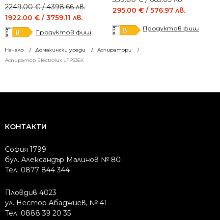
Original
Current
2249.00
€
/ 4398.66 лв.
price
price
295.00
€
/ 576.97 лв.
price
price
1922.00
€
/ 3759.11 лв.
was:
is:
was:
is:
Продуктов фиш
339.00 €
295.00 €
Продуктов фиш
2249.00 €
1922.00 €
/
/
/
/
663.03 лв..
576.97 лв..
Начало
Домакински уреди
Аспиратори
4398.66 лв..
3759.11 лв..
Аспиратор Electrolux LFP536X
КОНТАКТИ
София 1799
бул. Александър Малинов № 80
Тел: 0877 844 344
Пловдив 4023
ул. Нестор Абаджиев, № 41
Тел: 0888 39 20 35