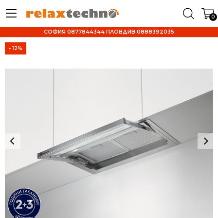
0
СОФИЯ 0877844344 ПЛОВДИВ 0888392035
- 12%