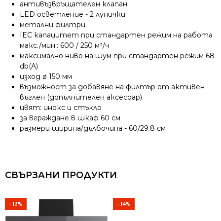
антивъзвръщателен клапан
LED осветление - 2 лунички
метални филтри
IEC капацитет при стандартен режим на работа
макс./мин.: 600 / 250 м³/ч
максимално ниво на шум при стандартен режим 68
db(A)
изход ø 150 мм
възможност за добавяне на филтър от активен
въглен (допълнителен аксесоар)
цвят: инокс и стъкло
за вграждане в шкаф 60 см
размери ширина/дълбочина - 60/29.8 см
СВЪРЗАНИ ПРОДУКТИ
- 13%
- 14%