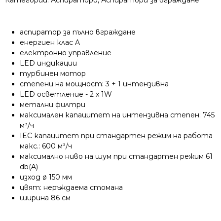
Категории:
Аспиратори
,
Аспиратори за вграждане
аспиратор за пълно вграждане
енергиен клас A
електронно управление
LED индикации
турбинен мотор
степени на мощност: 3 + 1 интензивна
LED осветление - 2 x 1W
метални филтри
максимален капацитет на интензивна степен: 745
м³/ч
IEC капацитет при стандартен режим на работа
макс.: 600 м³/ч
максимално ниво на шум при стандартен режим 61
db(A)
изход ø 150 мм
цвят: неръждаема стомана
ширина 86 см