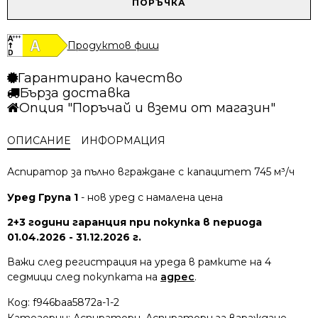
ПОРЪЧКА
878.17 лв..
760.82 лв..
за
Аспиратор
Bosch
Продуктов фиш
DLN87AC50
Гарантирано качество
Бърза доставка
Опция "Поръчай и вземи от магазин"
ОПИСАНИЕ
ИНФОРМАЦИЯ
Аспиратор за пълно вграждане с капацитет 745 м³/ч
Уред Група 1
- нов уред с намалена цена
2+3 години гаранция при покупка в периода
01.04.2026 - 31.12.2026 г.
Важи след регистрация на уреда в рамките на 4
седмици след покупката на
адрес
.
Код:
f946baa5872a-1-2