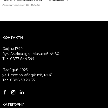
1210.66 лв..
1052.24 лв..
682.58 лв..
586.75 лв..
Аспиратор Bosch DLN87AC50
КОНТАКТИ
София 1799
бул. Александър Малинов № 80
Тел: 0877 844 344
Пловдив 4023
ул. Нестор Абаджиев, № 41
Тел: 0888 39 20 35
КАТЕГОРИИ