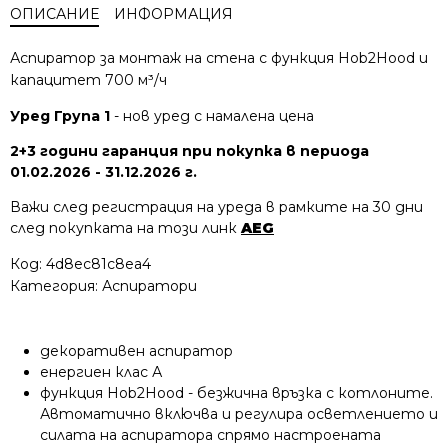
ОПИСАНИЕ
ИНФОРМАЦИЯ
Аспиратор за монтаж на стена с функция Hob2Hood и
капацитет 700 м³/ч
Уред Група 1
- нов уред с намалена цена
2+3 години гаранция при покупка в периода
01.02.2026 - 31.12.2026 г.
Важи след регистрация на уреда в рамките на 30 дни
след покупката на този линк
AEG
Код:
4d8ec81c8ea4
Категория:
Аспиратори
декоративен аспиратор
енергиен клас А
функция Hob2Hood - безжична връзка с котлоните.
Автоматично включва и регулира осветлението и
силата на аспиратора спрямо настроената