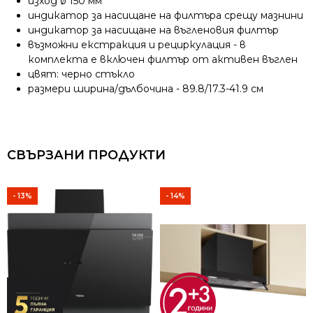
изход ø 150 мм
индикатор за насищане на филтъра срещу мазнини
индикатор за насищане на въгленовия филтър
възможни екстракция и рециркулация - в
комплекта е включен филтър от активен въглен
цвят: черно стъкло
размери ширина/дълбочина - 89.8/17.3-41.9 см
СВЪРЗАНИ ПРОДУКТИ
- 13%
- 14%