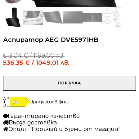
Аспиратор AEG DVE5971HB
613.04
€
/ 1199.00 лв.
Original
Current
price
price
536.35
€
/ 1049.01 лв.
was:
is:
613.04 €
536.35 €
/
/
количество
ПОРЪЧКА
1199.00 лв..
1049.01 лв..
за
Аспиратор
AEG
Продуктов фиш
DVE5971HB
Гарантирано качество
Бърза доставка
Опция "Поръчай и вземи от магазин"