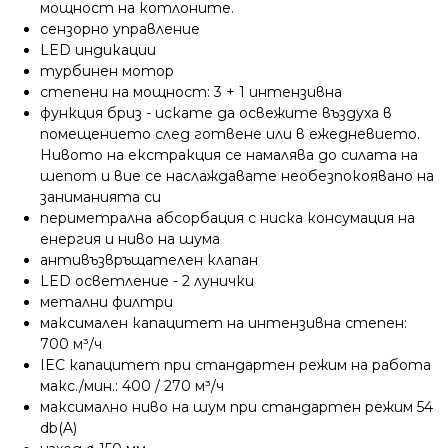
мощност на котлоните.
сензорно управление
LED индикации
турбинен мотор
степени на мощност: 3 + 1 интензивна
функция бриз - искате да освежите въздуха в
помещението след готвене или в ежедневието.
Нивото на екстракция се намалява до силата на
шепот и вие се наслаждавате необезпокоявано на
заниманията си
периметрална абсорбация с ниска консумация на
енергия и ниво на шума
антивъзвръщателен клапан
LED осветление - 2 лунички
метални филтри
максимален капацитет на интензивна степен:
700 м³/ч
IEC капацитет при стандартен режим на работа
макс./мин.: 400 / 270 м³/ч
максимално ниво на шум при стандартен режим 54
db(A)