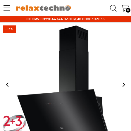
0
СОФИЯ 0877844344 ПЛОВДИВ 0888392035
- 13%