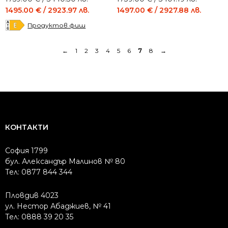
price
price
price
price
1495.00
€
/ 2923.97 лв.
1497.00
€
/ 2927.88 лв.
was:
is:
was:
is:
Продуктов фиш
1759.00 €
1495.00 €
1739.00 €
1497.00 €
/
/
/
/
←
1
2
3
4
5
6
7
8
→
3440.30 лв..
2923.97 лв..
3401.19 лв..
2927.88 лв..
КОНТАКТИ
София 1799
бул. Александър Малинов № 80
Тел: 0877 844 344
Пловдив 4023
ул. Нестор Абаджиев, № 41
Тел: 0888 39 20 35