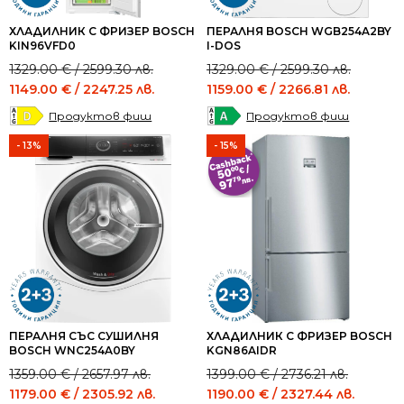
ХЛАДИЛНИК С ФРИЗЕР BOSCH
ПЕРАЛНЯ BOSCH WGB254A2BY
KIN96VFD0
I-DOS
Original
Current
Original
Current
1329.00
€
/ 2599.30 лв.
1329.00
€
/ 2599.30 лв.
price
price
price
price
1149.00
€
/ 2247.25 лв.
1159.00
€
/ 2266.81 лв.
was:
is:
was:
is:
Продуктов фиш
Продуктов фиш
1329.00 €
1149.00 €
1329.00 €
1159.00 €
/
/
/
/
- 13%
- 15%
2599.30 лв..
2247.25 лв..
2599.30 лв..
2266.81 лв..
ПЕРАЛНЯ СЪС СУШИЛНЯ
ХЛАДИЛНИК С ФРИЗЕР BOSCH
BOSCH WNC254A0BY
KGN86AIDR
Original
Current
Original
Current
1359.00
€
/ 2657.97 лв.
1399.00
€
/ 2736.21 лв.
price
price
price
price
1179.00
€
/ 2305.92 лв.
1190.00
€
/ 2327.44 лв.