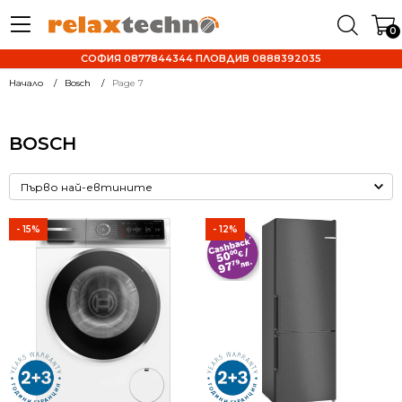
0
СОФИЯ 0877844344 ПЛОВДИВ 0888392035
Начало
Bosch
Page 7
BOSCH
- 15%
- 12%