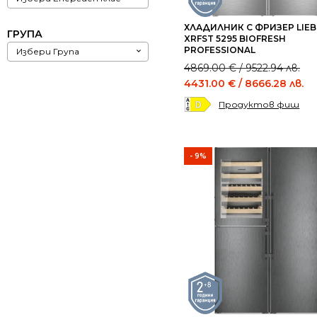
ХЛАДИЛНИК С ФРИЗЕР LIE
ГРУПА
XRFST 5295 BIOFRESH
PROFESSIONAL
Избери Група
Original
Current
4869.00
€
/ 9522.94 лв.
price
price
4431.00
€
/ 8666.28 лв.
was:
is:
Продуктов фиш
4869.00 €
4431.00 €
/
/
9522.94 лв..
8666.28 лв..
- 9%