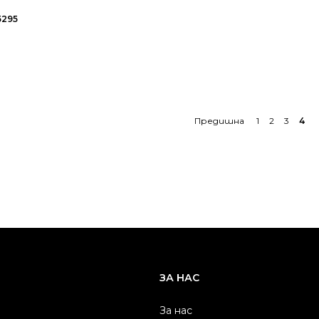
5295
←
1
2
3
4
ЗА НАС
За нас