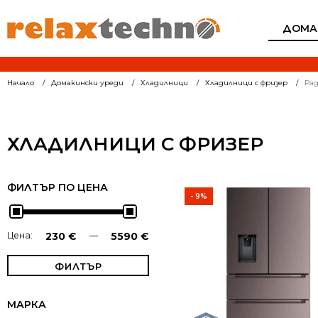
ДОМА
Начало
Домакински уреди
Хладилници
Хладилници с фризер
Pag
ХЛАДИЛНИЦИ С ФРИЗЕР
ФИЛТЪР ПО ЦЕНА
- 9%
Цена:
230 €
—
5590 €
ФИЛТЪР
Минимална
Максимална
МАРКА
цена
цена