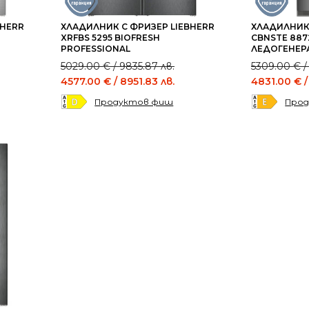
BHERR
ХЛАДИЛНИК С ФРИЗЕР LIEBHERR
ХЛАДИЛНИК 
XRFBS 5295 BIOFRESH
CBNSTE 887
PROFESSIONAL
ЛЕДОГЕНЕР
Original
Current
Original
Current
5029.00
€
/ 9835.87 лв.
5309.00
€
/
price
price
price
price
4577.00
€
/ 8951.83 лв.
4831.00
€
/
was:
is:
was:
is:
Продуктов фиш
Про
5029.00 €
4577.00 €
5309.00 €
4831.00 €
/
/
/
/
9835.87 лв..
8951.83 лв..
10383.50 л
9448.61 лв