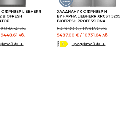
С ФРИЗЕР LIEBHERR
ХЛАДИЛНИК С ФРИЗЕР И
2 BIOFRESH
ВИНАРНА LIEBHERR XRCST 5295
АТОР
BIOFRESH PROFESSIONAL
Original
Current
 10383.50 лв.
6029.00
€
/ 11791.70 лв.
price
price
 9448.61 лв.
5487.00
€
/ 10731.64 лв.
was:
is:
дуктов фиш
Продуктов фиш
6029.00 €
5487.00 €
/
/
в..
..
11791.70 лв..
10731.64 лв..