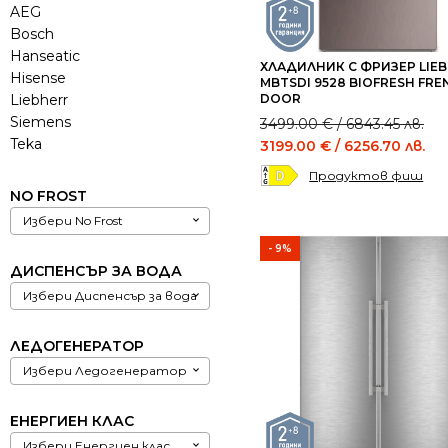
AEG
Bosch
Hanseatic
ХЛАДИЛНИК С ФРИЗЕР LIE
Hisense
MBTSDI 9528 BIOFRESH FRE
Liebherr
DOOR
Siemens
Original
Current
3499.00
€
/ 6843.45 лв.
Teka
price
price
3199.00
€
/ 6256.70 лв.
was:
is:
Продуктов фиш
3499.00 €
3199.00 €
NO FROST
/
/
Избери No Frost
6843.45 лв..
6256.70 лв..
- 9%
ДИСПЕНСЪР ЗА ВОДА
Избери Диспенсър за вода
ЛЕДОГЕНЕРАТОР
Избери Ледогенератор
ЕНЕРГИЕН КЛАС
Избери Енергиен клас